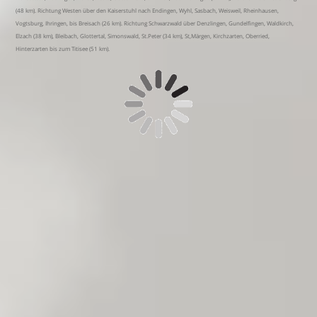
(48 km). Richtung Westen über den Kaiserstuhl nach Endingen, Wyhl, Sasbach, Weisweil, Rheinhausen,
Vogtsburg, Ihringen, bis Breisach (26 km). Richtung Schwarzwald über Denzlingen, Gundelfingen, Waldkirch,
Elzach (38 km), Bleibach, Glottertal, Simonswald, St.Peter (34 km), St,Märgen, Kirchzarten, Oberried,
Hinterzarten bis zum Titisee (51 km).