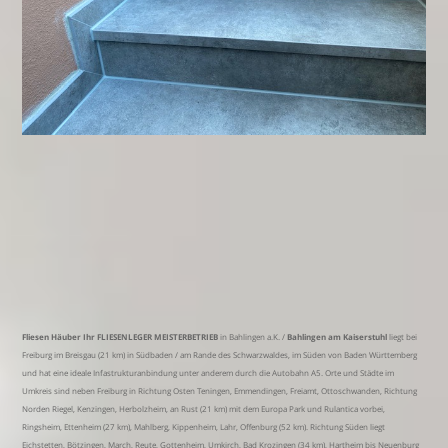
Fliesen Häuber Ihr FLIESENLEGER MEISTERBETRIEB
in Bahlingen a.K. /
Bahlingen am Kaiserstuhl
liegt bei
Freiburg im Breisgau (21 km) in Südbaden / am Rande des Schwarzwaldes, im Süden von Baden Württemberg
und hat eine ideale Infastrukturanbindung unter anderem durch die Autobahn A5. Orte und Städte im
Umkreis sind neben Freiburg in Richtung Osten Teningen, Emmendingen, Freiamt, Ottoschwanden, Richtung
Norden Riegel, Kenzingen, Herbolzheim, an Rust (21 km) mit dem Europa Park und Rulantica vorbei,
Ringsheim, Ettenheim (27 km), Mahlberg, Kippenheim, Lahr, Offenburg (52 km). Richtung Süden liegt
Eichstetten, Bötzingen, March, Reute, Gottenheim, Umkirch, Bad Krozingen (34 km), Hartheim bis Neuenburg